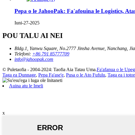
Pepa o le JahooPak: Fa'afouina le Logistics, Atam
Iuni-27-2025
POU TALU AI NEI
Bldg.1, Yanwu Square, No.2777 Jinsha Avenue, Nanchang, Jia
Telefoni:
+86 791 85777709
info@jahoopak.com
© Puletaofia - 2004-2024: Taofia Aia Tatau Uma.
Fa'afanua o le Upega
Taga ea Dunnage
,
Pepa Fa'ase'e
,
Pusa o le Ato Fufulu
,
Taga ea i toto
Auina atu le Imeli
x