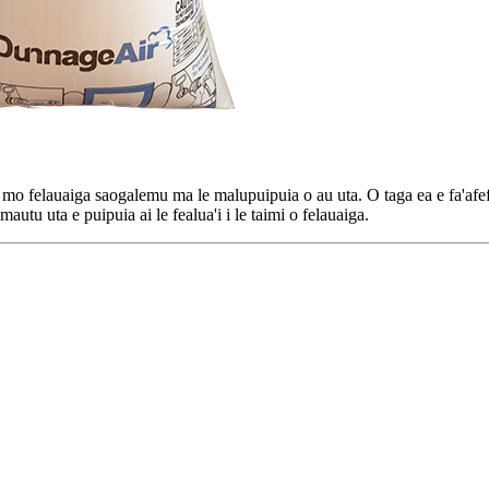
 mo felauaiga saogalemu ma le malupuipuia o au uta. O taga ea e fa'afef
autu uta e puipuia ai le fealua'i i le taimi o felauaiga.