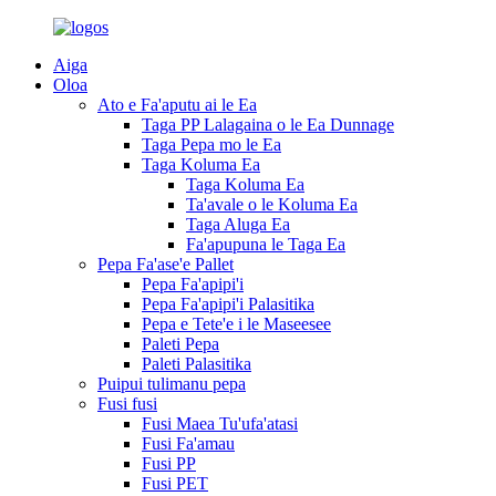
Aiga
Oloa
Ato e Fa'aputu ai le Ea
Taga PP Lalagaina o le Ea Dunnage
Taga Pepa mo le Ea
Taga Koluma Ea
Taga Koluma Ea
Ta'avale o le Koluma Ea
Taga Aluga Ea
Fa'apupuna le Taga Ea
Pepa Fa'ase'e Pallet
Pepa Fa'apipi'i
Pepa Fa'apipi'i Palasitika
Pepa e Tete'e i le Maseesee
Paleti Pepa
Paleti Palasitika
Puipui tulimanu pepa
Fusi fusi
Fusi Maea Tu'ufa'atasi
Fusi Fa'amau
Fusi PP
Fusi PET