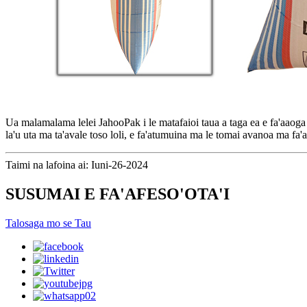
Ua malamalama lelei JahooPak i le matafaioi taua a taga ea e fa'aaoga
la'u uta ma ta'avale toso loli, e fa'atumuina ma le tomai avanoa ma fa'am
Taimi na lafoina ai: Iuni-26-2024
SUSUMAI E FA'AFESO'OTA'I
Talosaga mo se Tau