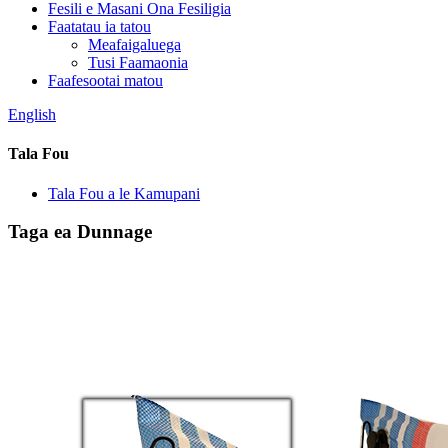
Fesili e Masani Ona Fesiligia
Faatatau ia tatou
Meafaigaluega
Tusi Faamaonia
Faafesootai matou
English
Tala Fou
Tala Fou a le Kamupani
Taga ea Dunnage