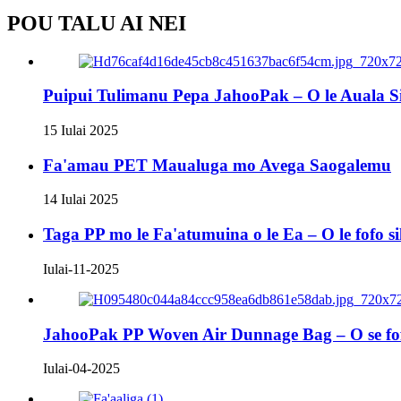
POU TALU AI NEI
Puipui Tulimanu Pepa JahooPak – O le Auala Si
15 Iulai 2025
Fa'amau PET Maualuga mo Avega Saogalemu
14 Iulai 2025
Taga PP mo le Fa'atumuina o le Ea – O le fofo si
Iulai-11-2025
JahooPak PP Woven Air Dunnage Bag – O se fofo 
Iulai-04-2025