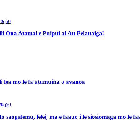
li Ona Atamai e Puipui ai Au Felauaiga!
li lea mo le fa'atumuina o avanoa
saogalemu, lelei, ma e faauo i le siosiomaga mo le f