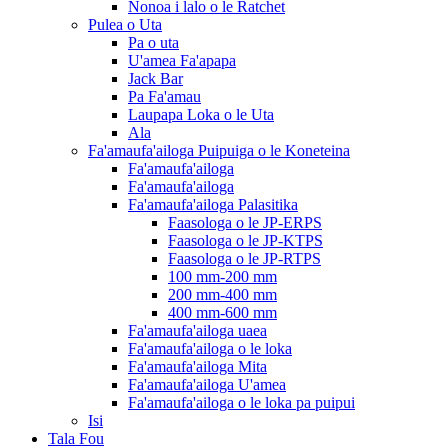
Nonoa i lalo o le Ratchet
Pulea o Uta
Pa o uta
U'amea Fa'apapa
Jack Bar
Pa Fa'amau
Laupapa Loka o le Uta
Ala
Fa'amaufa'ailoga Puipuiga o le Koneteina
Fa'amaufa'ailoga
Fa'amaufa'ailoga
Fa'amaufa'ailoga Palasitika
Faasologa o le JP-ERPS
Faasologa o le JP-KTPS
Faasologa o le JP-RTPS
100 mm-200 mm
200 mm-400 mm
400 mm-600 mm
Fa'amaufa'ailoga uaea
Fa'amaufa'ailoga o le loka
Fa'amaufa'ailoga Mita
Fa'amaufa'ailoga U'amea
Fa'amaufa'ailoga o le loka pa puipui
Isi
Tala Fou