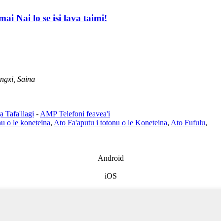
ai Nai lo se isi lava taimi!
ngxi, Saina
 Tafa'ilagi
-
AMP Telefoni feavea'i
nu o le koneteina
,
Ato Fa'aputu i totonu o le Koneteina
,
Ato Fufulu
,
Android
iOS